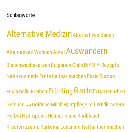
Schlagworte
Alternative Medizin
Alternatives Bauen
Auswandern
Alternatives Wohnen
Apfel
Bienenwachskerzen
Bulgarien
Chile
DIY
DIY-Rezepte
Naturkosmetik
Ernte haltbar machen
Essig
Europa
Garten
Frühling
Finanzielle Freiheit
Gartenarbeit
Gemüse
Goldene Milch
Hautpflege mit Wildkräutern
Gold
Herbst
Hydroponik
Hühner
Irland
Knoblauch
Kräuterrezepte
Kurkuma
Lebensmittel haltbar machen