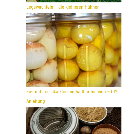
Legewachteln – die kleineren Hühner
Eier mit Löschkalklösung haltbar machen – DIY-
Anleitung