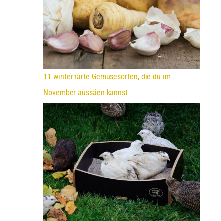
11 winterharte Gemüsesorten, die du im
November aussäen kannst