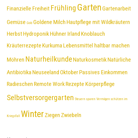
Garten
Frühling
Finanzielle Freiheit
Gartenarbeit
Gemüse
Goldene Milch
Hautpflege mit Wildkräutern
Gold
Herbst
Hydroponik
Hühner
Irland
Knoblauch
Kräuterrezepte
Kurkuma
Lebensmittel haltbar machen
Naturheilkunde
Möhren
Naturkosmetik
Natürliche
Antibiotika
Neuseeland
Oktober
Passives Einkommen
Radieschen
Remote Work
Rezepte Körperpflege
Selbstversorgergarten
Steuern sparen
Vermögen schützen im
Winter
Ziegen
Zwiebeln
Kriegsfall