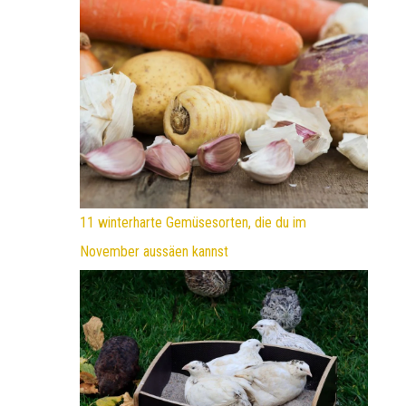
11 winterharte Gemüsesorten, die du im
November aussäen kannst