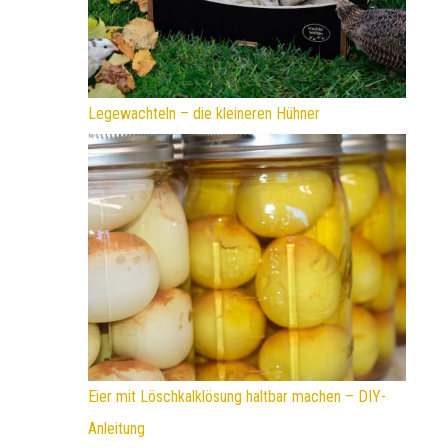
Legewachteln – die kleineren Hühner
Eier mit Löschkalklösung haltbar machen – DIY-
Anleitung