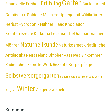
Garten
Frühling
Finanzielle Freiheit
Gartenarbeit
Gemüse
Goldene Milch
Hautpflege mit Wildkräutern
Gold
Herbst
Hydroponik
Hühner
Irland
Knoblauch
Kräuterrezepte
Kurkuma
Lebensmittel haltbar machen
Naturheilkunde
Möhren
Naturkosmetik
Natürliche
Antibiotika
Neuseeland
Oktober
Passives Einkommen
Radieschen
Remote Work
Rezepte Körperpflege
Selbstversorgergarten
Steuern sparen
Vermögen schützen im
Winter
Ziegen
Zwiebeln
Kriegsfall
Kategorien