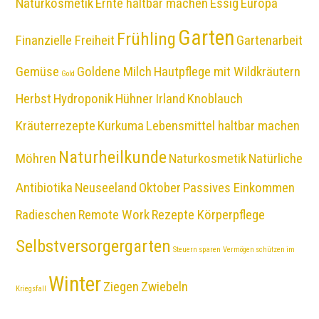
Naturkosmetik
Ernte haltbar machen
Essig
Europa
Garten
Frühling
Finanzielle Freiheit
Gartenarbeit
Gemüse
Goldene Milch
Hautpflege mit Wildkräutern
Gold
Herbst
Hydroponik
Hühner
Irland
Knoblauch
Kräuterrezepte
Kurkuma
Lebensmittel haltbar machen
Naturheilkunde
Möhren
Naturkosmetik
Natürliche
Antibiotika
Neuseeland
Oktober
Passives Einkommen
Radieschen
Remote Work
Rezepte Körperpflege
Selbstversorgergarten
Steuern sparen
Vermögen schützen im
Winter
Ziegen
Zwiebeln
Kriegsfall