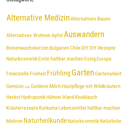
Alternative Medizin
Alternatives Bauen
Auswandern
Alternatives Wohnen
Apfel
Bienenwachskerzen
Bulgarien
Chile
DIY
DIY-Rezepte
Naturkosmetik
Ernte haltbar machen
Essig
Europa
Garten
Frühling
Finanzielle Freiheit
Gartenarbeit
Gemüse
Goldene Milch
Hautpflege mit Wildkräutern
Gold
Herbst
Hydroponik
Hühner
Irland
Knoblauch
Kräuterrezepte
Kurkuma
Lebensmittel haltbar machen
Naturheilkunde
Möhren
Naturkosmetik
Natürliche