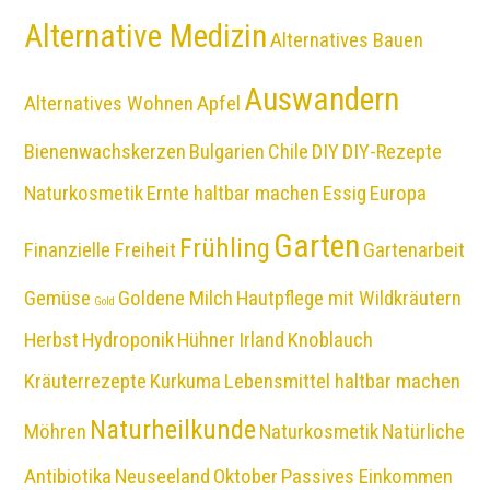
Alternative Medizin
Alternatives Bauen
Auswandern
Alternatives Wohnen
Apfel
Bienenwachskerzen
Bulgarien
Chile
DIY
DIY-Rezepte
Naturkosmetik
Ernte haltbar machen
Essig
Europa
Garten
Frühling
Finanzielle Freiheit
Gartenarbeit
Gemüse
Goldene Milch
Hautpflege mit Wildkräutern
Gold
Herbst
Hydroponik
Hühner
Irland
Knoblauch
Kräuterrezepte
Kurkuma
Lebensmittel haltbar machen
Naturheilkunde
Möhren
Naturkosmetik
Natürliche
Antibiotika
Neuseeland
Oktober
Passives Einkommen