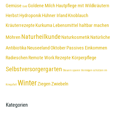
Gemüse
Goldene Milch
Hautpflege mit Wildkräutern
Gold
Herbst
Hydroponik
Hühner
Irland
Knoblauch
Kräuterrezepte
Kurkuma
Lebensmittel haltbar machen
Naturheilkunde
Möhren
Naturkosmetik
Natürliche
Antibiotika
Neuseeland
Oktober
Passives Einkommen
Radieschen
Remote Work
Rezepte Körperpflege
Selbstversorgergarten
Steuern sparen
Vermögen schützen im
Winter
Ziegen
Zwiebeln
Kriegsfall
Kategorien