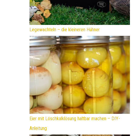
Legewachteln – die kleineren Hühner
Eier mit Löschkalklösung haltbar machen – DIY-
Anleitung