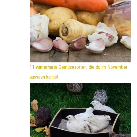
11 winterharte Gemüsesorten, die du im November
aussäen kannst