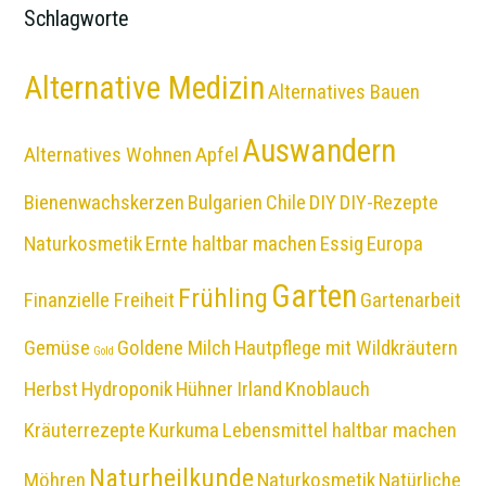
Schlagworte
Alternative Medizin
Alternatives Bauen
Auswandern
Alternatives Wohnen
Apfel
Bienenwachskerzen
Bulgarien
Chile
DIY
DIY-Rezepte
Naturkosmetik
Ernte haltbar machen
Essig
Europa
Garten
Frühling
Finanzielle Freiheit
Gartenarbeit
Gemüse
Goldene Milch
Hautpflege mit Wildkräutern
Gold
Herbst
Hydroponik
Hühner
Irland
Knoblauch
Kräuterrezepte
Kurkuma
Lebensmittel haltbar machen
Naturheilkunde
Möhren
Naturkosmetik
Natürliche