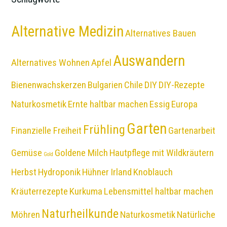
Alternative Medizin
Alternatives Bauen
Auswandern
Alternatives Wohnen
Apfel
Bienenwachskerzen
Bulgarien
Chile
DIY
DIY-Rezepte
Naturkosmetik
Ernte haltbar machen
Essig
Europa
Garten
Frühling
Finanzielle Freiheit
Gartenarbeit
Gemüse
Goldene Milch
Hautpflege mit Wildkräutern
Gold
Herbst
Hydroponik
Hühner
Irland
Knoblauch
Kräuterrezepte
Kurkuma
Lebensmittel haltbar machen
Naturheilkunde
Möhren
Naturkosmetik
Natürliche