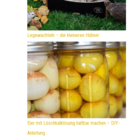
Legewachteln – die kleineren Hühner
Eier mit Löschkalklösung haltbar machen – DIY-
Anleitung