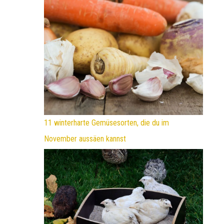
11 winterharte Gemüsesorten, die du im
November aussäen kannst