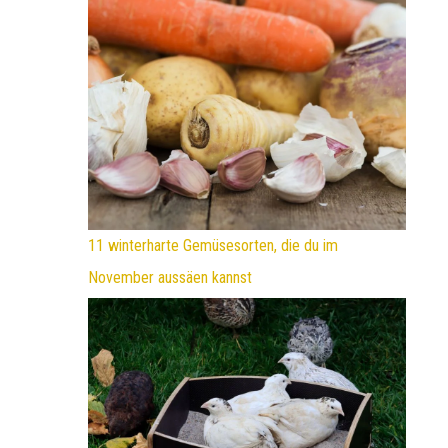
11 winterharte Gemüsesorten, die du im
November aussäen kannst