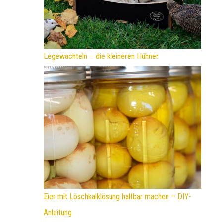
Legewachteln – die kleineren Hühner
Eier mit Löschkalklösung haltbar machen – DIY-
Anleitung