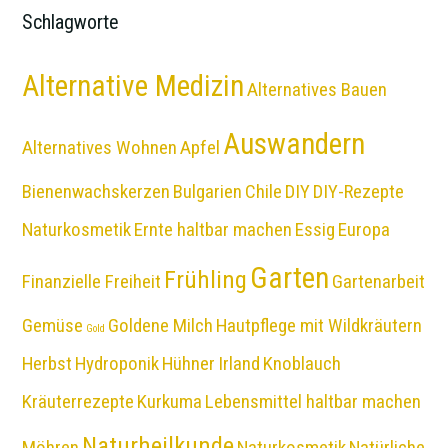
Schlagworte
Alternative Medizin
Alternatives Bauen
Auswandern
Alternatives Wohnen
Apfel
Bienenwachskerzen
Bulgarien
Chile
DIY
DIY-Rezepte
Naturkosmetik
Ernte haltbar machen
Essig
Europa
Garten
Frühling
Finanzielle Freiheit
Gartenarbeit
Gemüse
Goldene Milch
Hautpflege mit Wildkräutern
Gold
Herbst
Hydroponik
Hühner
Irland
Knoblauch
Kräuterrezepte
Kurkuma
Lebensmittel haltbar machen
Naturheilkunde
Möhren
Naturkosmetik
Natürliche