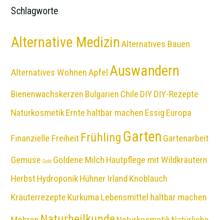
Schlagworte
Alternative Medizin
Alternatives Bauen
Auswandern
Alternatives Wohnen
Apfel
Bienenwachskerzen
Bulgarien
Chile
DIY
DIY-Rezepte
Naturkosmetik
Ernte haltbar machen
Essig
Europa
Garten
Frühling
Finanzielle Freiheit
Gartenarbeit
Gemüse
Goldene Milch
Hautpflege mit Wildkräutern
Gold
Herbst
Hydroponik
Hühner
Irland
Knoblauch
Kräuterrezepte
Kurkuma
Lebensmittel haltbar machen
Naturheilkunde
Möhren
Naturkosmetik
Natürliche