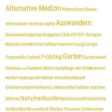
Alternative Medizin
Alternatives Bauen
Auswandern
Alternatives Wohnen
Apfel
Bienenwachskerzen
Bulgarien
Chile
DIY
DIY-Rezepte
Naturkosmetik
Ernte haltbar machen
Essig
Europa
Garten
Frühling
Finanzielle Freiheit
Gartenarbeit
Gemüse
Goldene Milch
Hautpflege mit Wildkräutern
Gold
Herbst
Hydroponik
Hühner
Irland
Knoblauch
Kräuterrezepte
Kurkuma
Lebensmittel haltbar machen
Naturheilkunde
Möhren
Naturkosmetik
Natürliche
Antibiotika
Neuseeland
Oktober
Passives Einkommen