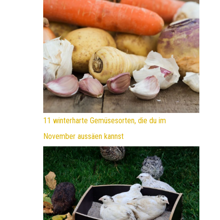
11 winterharte Gemüsesorten, die du im
November aussäen kannst