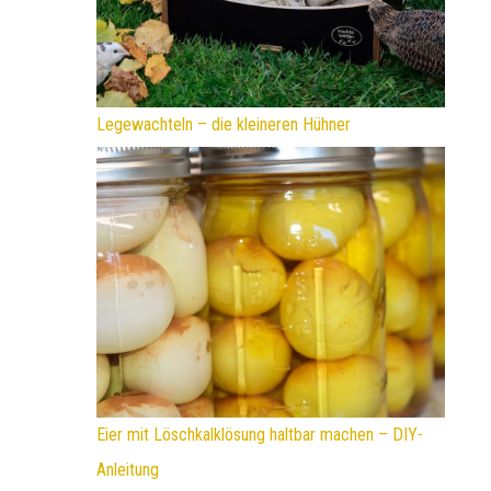
Legewachteln – die kleineren Hühner
Eier mit Löschkalklösung haltbar machen – DIY-
Anleitung