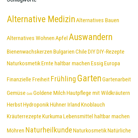
Alternative Medizin
Alternatives Bauen
Auswandern
Alternatives Wohnen
Apfel
Bienenwachskerzen
Bulgarien
Chile
DIY
DIY-Rezepte
Naturkosmetik
Ernte haltbar machen
Essig
Europa
Garten
Frühling
Finanzielle Freiheit
Gartenarbeit
Gemüse
Goldene Milch
Hautpflege mit Wildkräutern
Gold
Herbst
Hydroponik
Hühner
Irland
Knoblauch
Kräuterrezepte
Kurkuma
Lebensmittel haltbar machen
Naturheilkunde
Möhren
Naturkosmetik
Natürliche