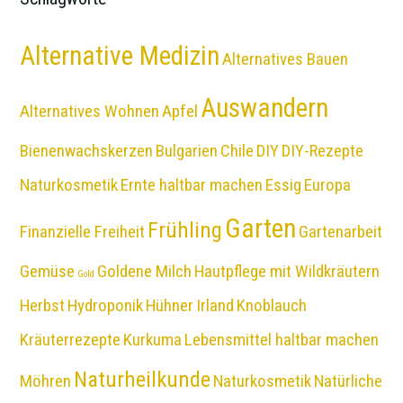
Alternative Medizin
Alternatives Bauen
Auswandern
Alternatives Wohnen
Apfel
Bienenwachskerzen
Bulgarien
Chile
DIY
DIY-Rezepte
Naturkosmetik
Ernte haltbar machen
Essig
Europa
Garten
Frühling
Finanzielle Freiheit
Gartenarbeit
Gemüse
Goldene Milch
Hautpflege mit Wildkräutern
Gold
Herbst
Hydroponik
Hühner
Irland
Knoblauch
Kräuterrezepte
Kurkuma
Lebensmittel haltbar machen
Naturheilkunde
Möhren
Naturkosmetik
Natürliche